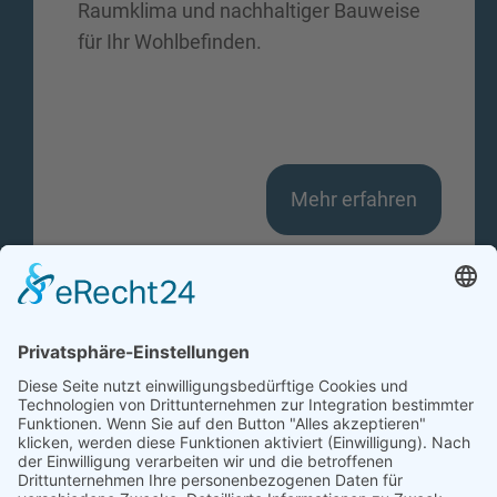
Raumklima und nachhaltiger Bauweise
für Ihr Wohlbefinden.
Mehr erfahren
HolzVogel GmbH
An den Beuten 9 | D-97531 Obertheres
Telefon: 09521 951 070 | info@holzvogel.de