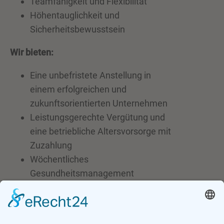
Teamfähigkeit und Flexibilität
Höhentauglichkeit und
Sicherheitsbewusstsein
Wir bieten:
Eine unbefristete Anstellung in
einem erfolgreichen und
zukunftsorientierten Unternehmen
Leistungsgerechte Vergütung und
eine betriebliche Altersvorsorge mit
Zuzahlung
Wöchentliches
Gesundheitsmanagement
Spannende Projekte im modernen
Holzbau mit vielseitigen
Anforderungen