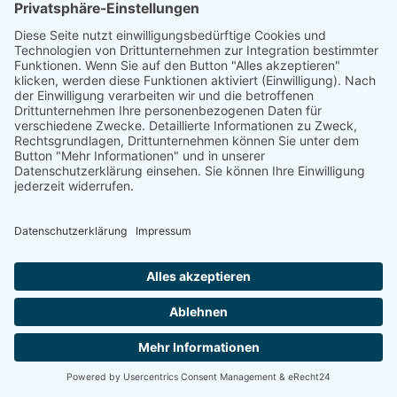
Ein freundliches, familiäres und
kollegiales Arbeitsumfeld
Fort- und
Weiterbildungsmöglichkeiten
JobRad
EGYM Wellpass
Interessiert?
Dann freuen wir uns auf Ihre Bewerbung!
Bitte senden Sie Ihre vollständigen
Bewerbungsunterlagen an:
Firma HolzVogel GmbH
An den Beuten 9
97531 Obertheres
📧
gf@holzvogel.de
/ 📞 09521 95 10 70