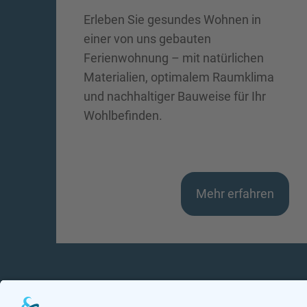
Erleben Sie gesundes Wohnen in
einer von uns gebauten
Ferienwohnung – mit natürlichen
Materialien, optimalem Raumklima
und nachhaltiger Bauweise für Ihr
Wohlbefinden.
Mehr erfahren