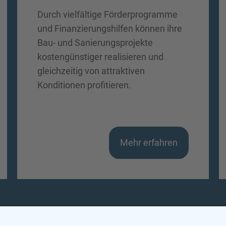
Durch vielfältige Förderprogramme
und Finanzierungshilfen können ihre
Bau- und Sanierungsprojekte
kostengünstiger realisieren und
gleichzeitig von attraktiven
Konditionen profitieren.
Mehr erfahren