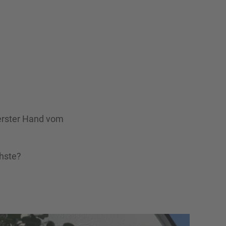
 erster Hand vom
chste?