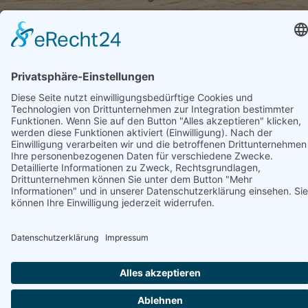
An den Beuten 9 | D-97531 Obertheres
Telefon: 09521 951 070 | info@holzvogel.de
Impressum
Datenschutz
Barrierefreiheit
Kontakt