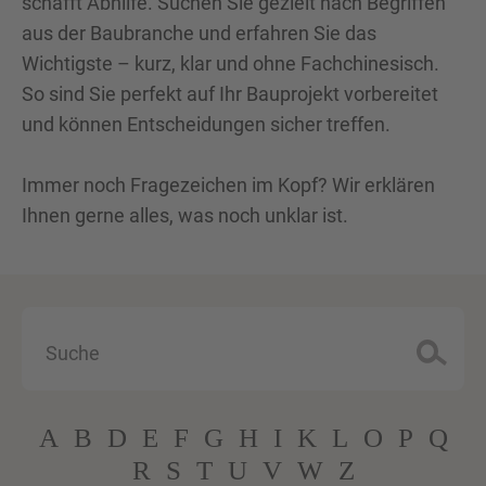
schafft Abhilfe. Suchen Sie gezielt nach Begriffen
aus der Baubranche und erfahren Sie das
Wichtigste – kurz, klar und ohne Fachchinesisch.
So sind Sie perfekt auf Ihr Bauprojekt vorbereitet
und können Entscheidungen sicher treffen.
Immer noch Fragezeichen im Kopf? Wir erklären
Ihnen gerne alles, was noch unklar ist.
Suche
A
B
D
E
F
G
H
I
K
L
O
P
Q
R
S
T
U
V
W
Z